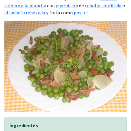
salmón a la plancha
con
guarnición
de
cebolla confitada
o
alcachofa rebozada
y fruta como
postre
.
Ingredientes