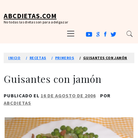
Ir
al
ABCDIETAS.COM
contenido
No todas las dietas son para adelgazar
Menú
principal
INICIO
RECETAS
PRIMEROS
GUISANTES CON JAMÓN
Guisantes con jamón
PUBLICADO EL
16 DE AGOSTO DE 2006
POR
ABCDIETAS