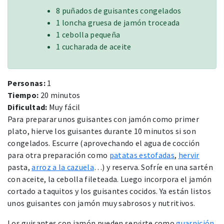
8 puñados de guisantes congelados
1 loncha gruesa de jamón troceada
1 cebolla pequeña
1 cucharada de aceite
Personas:
1
Tiempo:
20 minutos
Dificultad:
Muy fácil
Para preparar unos guisantes con jamón como primer
plato, hierve los guisantes durante 10 minutos si son
congelados. Escurre (aprovechando el agua de cocción
para otra preparación como
patatas estofadas
,
hervir
pasta,
arroz a la cazuela
…) y reserva. Sofríe en una sartén
con aceite, la cebolla fileteada. Luego incorpora el jamón
cortado a taquitos y los guisantes cocidos. Ya están listos
unos guisantes con jamón muy sabrosos y nutritivos.
Los guisantes con jamón pueden servirte como
guarnición