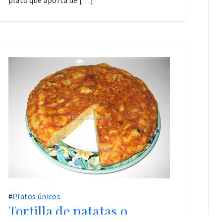
plato que aporta de […]
#
Platos únicos
Tortilla de patatas o