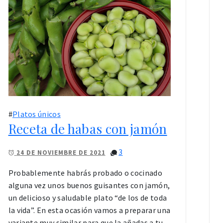
#
Platos únicos
Receta de habas con jamón
3
24 DE NOVIEMBRE DE 2021
Probablemente habrás probado o cocinado
alguna vez unos buenos guisantes con jamón,
un delicioso y saludable plato “de los de toda
la vida”. En esta ocasión vamos a preparar una
variante muy similar para que la añadas a tu