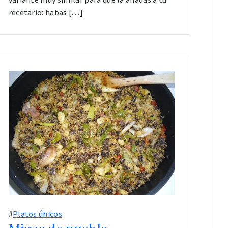
recetario: habas […]
#
Platos únicos