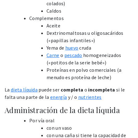
colados)
Caldos
Complementos
Aceite
Dextrinomaltosas u oligosacáridos
(«papillas infantiles»)
Yema de
huevo
cruda
Carne
o
pescado
homogeneizados
(«potitos de la serie bebé»)
Proteínas en polvo comerciales (a
menudo es proteína de leche)
La
dieta líquida
puede ser
completa
o
incompleta
si le
falta una parte de la
energía
y / o
nutrientes
Administración de la dieta líquida
Por vía oral
con un vaso
con una caña si tiene la capacidad de