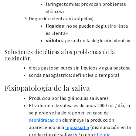
laringectomías: provocan problemas
«físicos».
Deglución «lenta» y («rápida»)
líquidos
: no se pueden deglutir si ésta
es «lenta»
sólidos
: permiten la deglución «lenta»
Soluciones dietéticas a los problemas de la
deglución
dieta pastosa: purés sin líquidos y agua pastosa
sonda nasogástrica: definitiva o temporal
Fisiopatología de la saliva
Producida por las glándulas salivares
El volumen de saliva es de unos 1000 ml / día, si
se pierde se ha de reponer. en caso de
deshidratación
disminuye la producción
apareciendo una
hipoasialia
(dismunución en la
produccion de saliva) y / o una
oliguria