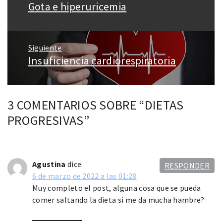
Gota e hiperuricemia
Entrada
entradas
anterior:
Siguiente
Insuficiencia cardiorespiratoria
Entrada
siguiente:
3 COMENTARIOS SOBRE “
DIETAS
PROGRESIVAS
”
Agustina
dice:
RESPONDER
6 de marzo de 2022 a las 01:28
Muy completo el post, alguna cosa que se pueda
comer saltando la dieta si me da mucha hambre?