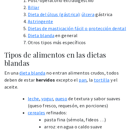
Post-operatorio extradigestivo
Biliar
Dieta del úlcus (gástrica)
:
úlcera
gástrica
Astringente
Dietas de masticación fácil o protección dental
Dieta blanda
en general
Otros tipos más específicos
Tipos de alimentos en las dietas
blandas
En una
dieta blanda
no entran alimentos crudos, todos
deben de estar
hervidos
excepto el
pan
, la
tortilla
y el
aceite.
leche
,
yogur
,
queso
de textura y sabor suaves
(queso fresco, requesón, en porciones)
cereales
refinados:
pasta fina (sémola, fideos …)
arroz: en agua o caldo suave