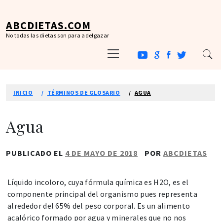
Ir
al
ABCDIETAS.COM
contenido
No todas las dietas son para adelgazar
Menú
principal
INICIO
TÉRMINOS DE GLOSARIO
AGUA
Agua
PUBLICADO EL
4 DE MAYO DE 2018
POR
ABCDIETAS
Líquido incoloro, cuya fórmula química es H2O, es el
componente principal del organismo pues representa
alrededor del 65% del peso corporal. Es un alimento
acalórico formado por agua y minerales que no nos