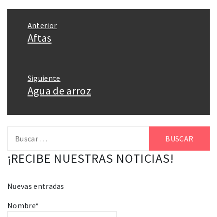
Navegación
Anterior
de
Aftas
Entrada
entradas
anterior:
Siguiente
Agua de arroz
Entrada
siguiente:
Buscar:
¡RECIBE NUESTRAS NOTICIAS!
Nuevas entradas
Nombre*