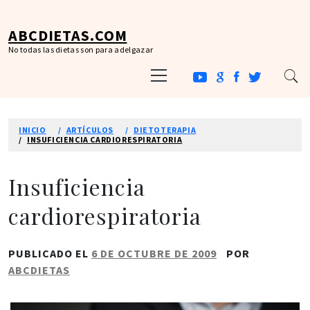
Ir
al
ABCDIETAS.COM
contenido
No todas las dietas son para adelgazar
Menú
principal
INICIO
ARTÍCULOS
DIETOTERAPIA
INSUFICIENCIA CARDIORESPIRATORIA
Insuficiencia
cardiorespiratoria
PUBLICADO EL
6 DE OCTUBRE DE 2009
POR
ABCDIETAS