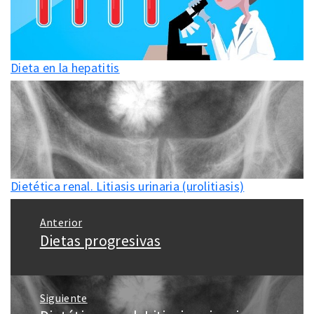
Dieta en la hepatitis
Dietética renal. Litiasis urinaria (urolitiasis)
Navegación
Anterior
de
Dietas progresivas
Entrada
entradas
anterior:
Siguiente