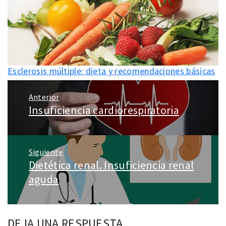
Esclerosis múltiple: dieta y recomendaciones básicas
Navegación
Anterior
de
Insuficiencia cardiorespiratoria
Entrada
entradas
anterior:
Siguiente
Dietética renal. Insuficiencia renal
Entrada
siguiente:
aguda
DEJA UNA RESPUESTA