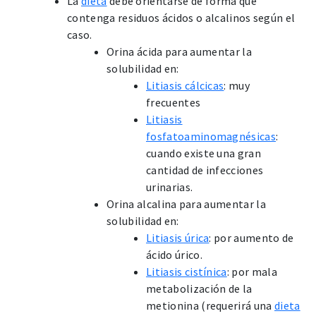
La
dieta
debe orientarse de forma que
contenga residuos ácidos o alcalinos según el
caso.
Orina ácida para aumentar la
solubilidad en:
Litiasis cálcicas
: muy
frecuentes
Litiasis
fosfatoaminomagnésicas
:
cuando existe una gran
cantidad de infecciones
urinarias.
Orina alcalina para aumentar la
solubilidad en:
Litiasis úrica
: por aumento de
ácido úrico.
Litiasis cistínica
: por mala
metabolización de la
metionina (requerirá una
dieta