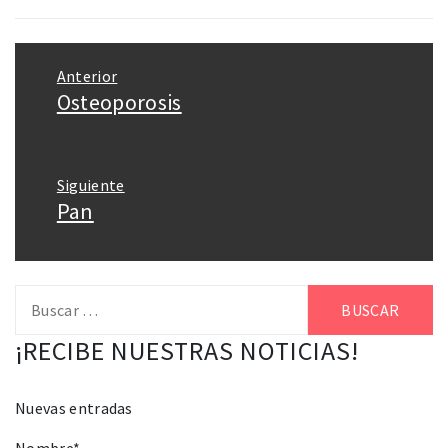
Navegación
Anterior
de
Osteoporosis
Entrada
entradas
anterior:
Siguiente
Pan
Entrada
siguiente:
Buscar:
¡RECIBE NUESTRAS NOTICIAS!
Nuevas entradas
Nombre*