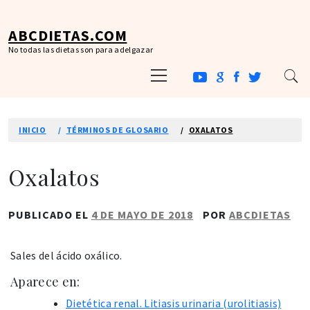
Ir
al
ABCDIETAS.COM
contenido
No todas las dietas son para adelgazar
Menú
principal
INICIO
TÉRMINOS DE GLOSARIO
OXALATOS
Oxalatos
PUBLICADO EL
4 DE MAYO DE 2018
POR
ABCDIETAS
Sales del ácido oxálico.
Aparece en:
Dietética renal. Litiasis urinaria (urolitiasis)