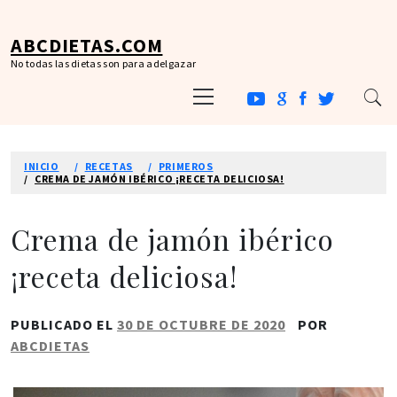
Ir
al
ABCDIETAS.COM
contenido
No todas las dietas son para adelgazar
Menú
principal
INICIO
RECETAS
PRIMEROS
CREMA DE JAMÓN IBÉRICO ¡RECETA DELICIOSA!
Crema de jamón ibérico
¡receta deliciosa!
PUBLICADO EL
30 DE OCTUBRE DE 2020
POR
ABCDIETAS