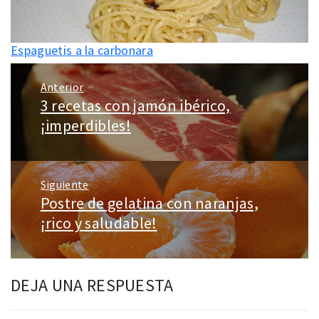
Espaguetis a la carbonara
Navegación
Anterior
de
3 recetas con jamón ibérico,
Entrada
entradas
anterior:
¡imperdibles!
Siguiente
Postre de gelatina con naranjas,
Entrada
siguiente:
¡rico y saludable!
DEJA UNA RESPUESTA