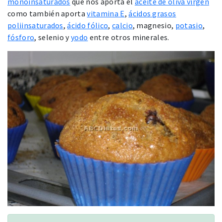
monoinsaturados
que nos aporta el
aceite de oliva virgen
como también aporta
vitamina E
,
ácidos grasos
poliinsaturados
,
ácido fólico
,
calcio
, magnesio,
potasio
,
fósforo
, selenio y
yodo
entre otros minerales.