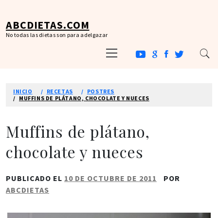
Ir
al
ABCDIETAS.COM
contenido
No todas las dietas son para adelgazar
Menú
principal
INICIO
RECETAS
POSTRES
MUFFINS DE PLÁTANO, CHOCOLATE Y NUECES
Muffins de plátano,
chocolate y nueces
PUBLICADO EL
10 DE OCTUBRE DE 2011
POR
ABCDIETAS