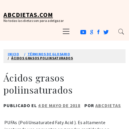
Ir
al
ABCDIETAS.COM
contenido
No todas las dietas son para adelgazar
Menú
principal
INICIO
TÉRMINOS DE GLOSARIO
ÁCIDOS GRASOS POLIINSATURADOS
Ácidos grasos
poliinsaturados
PUBLICADO EL
4 DE MAYO DE 2018
POR
ABCDIETAS
PUFAs (PoliUnsaturated Faty Acid ). Es altamente