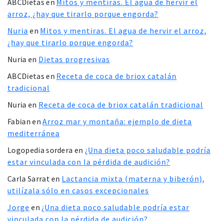
ABCDietas
en
Mitos y mentiras. El agua de hervir el
arroz, ¿hay que tirarlo porque engorda?
Nuria
en
Mitos y mentiras. El agua de hervir el arroz,
¿hay que tirarlo porque engorda?
Nuria
en
Dietas progresivas
ABCDietas
en
Receta de coca de briox catalán
tradicional
Nuria
en
Receta de coca de briox catalán tradicional
Fabian
en
Arroz mar y montaña: ejemplo de dieta
mediterránea
Logopedia sordera
en
¿Una dieta poco saludable podría
estar vinculada con la pérdida de audición?
Carla Sarrat
en
Lactancia mixta (materna y biberón),
utilízala sólo en casos excepcionales
Jorge
en
¿Una dieta poco saludable podría estar
vinculada con la pérdida de audición?