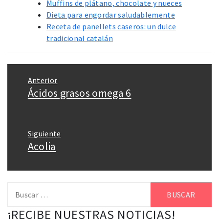
Muffins de plátano, chocolate y nueces
Dieta para engordar saludablemente
Receta de panellets caseros: un dulce
tradicional catalán
Navegación
Anterior
de
Ácidos grasos omega 6
Entrada
entradas
anterior:
Siguiente
Acolia
Entrada
siguiente:
Buscar:
¡RECIBE NUESTRAS NOTICIAS!