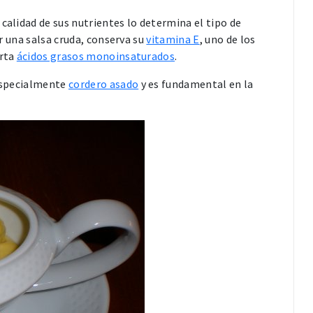
 calidad de sus nutrientes lo determina el tipo de
r una salsa cruda, conserva su
vitamina E
, uno de los
orta
ácidos grasos monoinsaturados
.
especialmente
cordero asado
y es fundamental en la