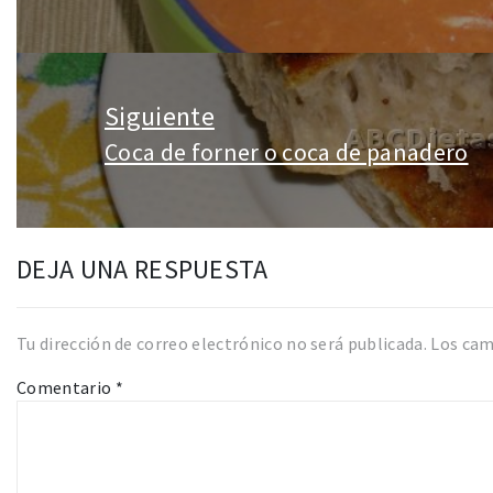
anterior:
Siguiente
Coca de forner o coca de panadero
Entrada
siguiente:
DEJA UNA RESPUESTA
Tu dirección de correo electrónico no será publicada.
Los cam
Comentario
*