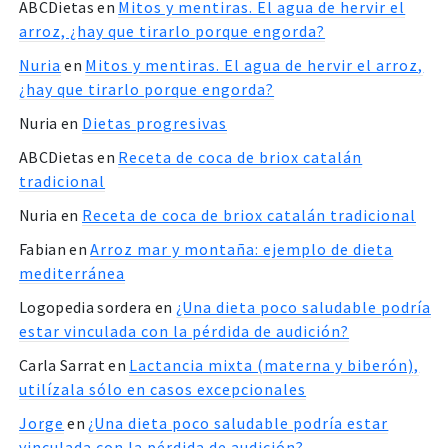
ABCDietas
en
Mitos y mentiras. El agua de hervir el
arroz, ¿hay que tirarlo porque engorda?
Nuria
en
Mitos y mentiras. El agua de hervir el arroz,
¿hay que tirarlo porque engorda?
Nuria
en
Dietas progresivas
ABCDietas
en
Receta de coca de briox catalán
tradicional
Nuria
en
Receta de coca de briox catalán tradicional
Fabian
en
Arroz mar y montaña: ejemplo de dieta
mediterránea
Logopedia sordera
en
¿Una dieta poco saludable podría
estar vinculada con la pérdida de audición?
Carla Sarrat
en
Lactancia mixta (materna y biberón),
utilízala sólo en casos excepcionales
Jorge
en
¿Una dieta poco saludable podría estar
vinculada con la pérdida de audición?