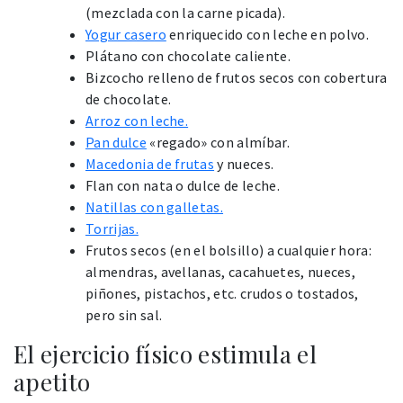
(mezclada con la carne picada).
Yogur casero
enriquecido con leche en polvo.
Plátano con chocolate caliente.
Bizcocho relleno de frutos secos con cobertura
de chocolate.
Arroz con leche.
Pan dulce
«regado» con almíbar.
Macedonia de frutas
y nueces.
Flan con nata o dulce de leche.
Natillas con galletas.
Torrijas.
Frutos secos (en el bolsillo) a cualquier hora:
almendras, avellanas, cacahuetes, nueces,
piñones, pistachos, etc. crudos o tostados,
pero sin sal.
El ejercicio físico estimula el
apetito