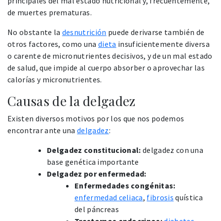
principales del mal estado nutricional y, frecuentemente,
de muertes prematuras.
No obstante la
desnutrición
puede derivarse también de
otros factores, como una
dieta
insuficientemente diversa
o carente de micronutrientes decisivos, y de un mal estado
de salud, que impide al cuerpo absorber o aprovechar las
calorías y micronutrientes.
Causas de la delgadez
Existen diversos motivos por los que nos podemos
encontrar ante una
delgadez
:
Delgadez constitucional:
delgadez con una
base genética importante
Delgadez por enfermedad:
Enfermedades congénitas:
enfermedad celiaca
,
fibrosis
quística
del páncreas
Trastornos endocrinos:
diabetes