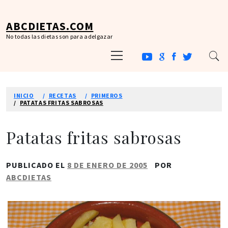
Ir
al
ABCDIETAS.COM
contenido
No todas las dietas son para adelgazar
Menú
principal
INICIO
RECETAS
PRIMEROS
PATATAS FRITAS SABROSAS
Patatas fritas sabrosas
PUBLICADO EL
8 DE ENERO DE 2005
POR
ABCDIETAS