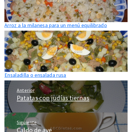
Arroz a la milanesa para un menú equilibrado
Ensaladilla o ensalada rusa
Navegación
Anterior
de
Patatas con judías tiernas
Entrada
entradas
anterior:
Siguiente
Caldo de ave
Entrada