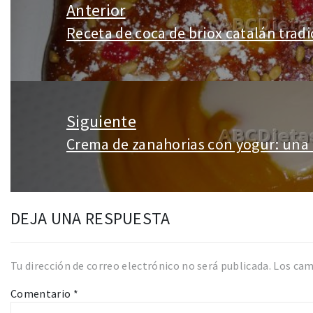
de
Anterior
entradas
Receta de coca de briox catalán tradi
Entrada
anterior:
Siguiente
Crema de zanahorias con yogur: una 
Entrada
siguiente:
DEJA UNA RESPUESTA
Tu dirección de correo electrónico no será publicada.
Los cam
Comentario
*