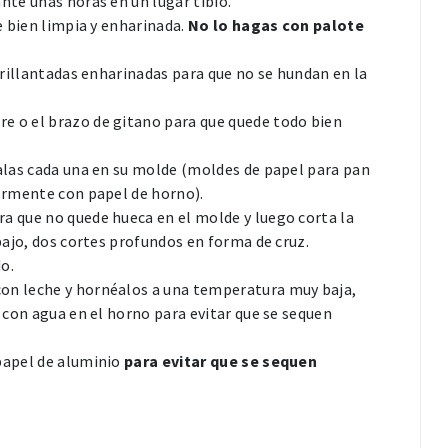
nte unas horas en un lugar tibio.
e bien limpia y enharinada.
No lo hagas con palote
abrillantadas enharinadas para que no se hundan en la
e o el brazo de gitano para que quede todo bien
calas cada una en su molde (moldes de papel para pan
iormente con papel de horno).
a que no quede hueca en el molde y luego corta la
bajo, dos cortes profundos en forma de cruz.
do.
on leche y hornéalos a una temperatura muy baja,
a con agua en el horno para evitar que se sequen
papel de aluminio
para evitar que se sequen