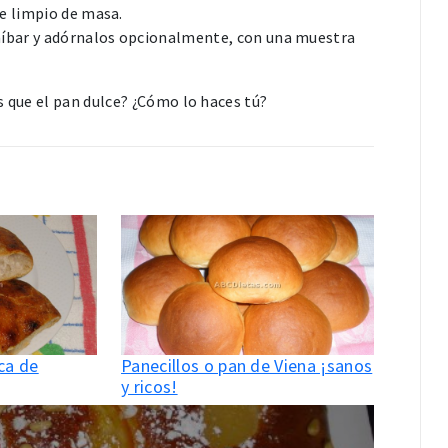
e limpio de masa.
míbar y adórnalos opcionalmente, con una muestra
s que el pan dulce? ¿Cómo lo haces tú?
ca de
Panecillos o pan de Viena ¡sanos
y ricos!