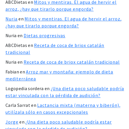
ABCDietas
en
Mitos y mentiras. El agua de hervir el
arroz, ¿hay que tirarlo porque engorda?
Nuria
en
Mitos y mentiras. El agua de hervir el arroz,
¿hay que tirarlo porque engorda?
Nuria
en
Dietas progresivas
ABCDietas
en
Receta de coca de briox catalán
tradicional
Nuria
en
Receta de coca de briox catalán tradicional
Fabian
en
Arroz mar y montaña: ejemplo de dieta
mediterránea
Logopedia sordera
en
¿Una dieta poco saludable podría
estar vinculada con la pérdida de audición?
Carla Sarrat
en
Lactancia mixta (materna y biberón),
utilízala sólo en casos excepcionales
Jorge
en
¿Una dieta poco saludable podría estar
vinculada con la pérdida de audición?