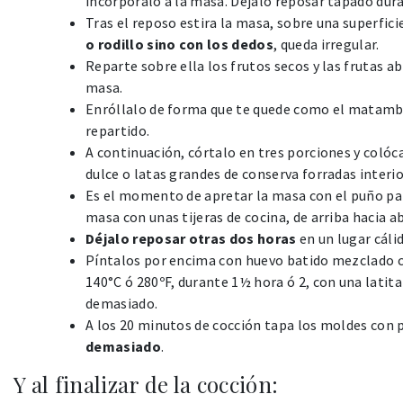
incorpóralo a la masa. Déjalo reposar tapado dura
Tras el reposo estira la masa, sobre una superfici
o rodillo sino con los dedos
, queda irregular.
Reparte sobre ella los frutos secos y las frutas 
masa.
Enróllalo de forma que te quede como el matambr
repartido.
A continuación, córtalo en tres porciones y coló
dulce o latas grandes de conserva forradas inter
Es el momento de apretar la masa con el puño par
masa con unas tijeras de cocina, de arriba hacia a
Déjalo reposar otras dos horas
en un lugar cáli
Píntalos por encima con huevo batido mezclado c
140°C ó 280ºF, durante 1½ hora ó 2, con una latit
demasiado.
A los 20 minutos de cocción tapa los moldes con 
demasiado
.
Y al finalizar de la cocción: