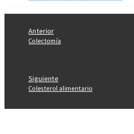
Navegación
de
Anterior
entradas
Colectomía
Entrada
anterior:
Siguiente
Colesterol alimentario
Entrada
siguiente: