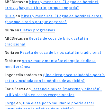
ABCDietas
en
Mitos y mentiras. El agua de hervir el
arroz, ¿hay que tirarlo porque engorda?
Nuria
en
Mitos y mentiras. El agua de hervir el arroz,
¿hay que tirarlo porque engorda?
Nuria
en
Dietas progresivas
ABCDietas
en
Receta de coca de briox catalán
tradicional
Nuria
en
Receta de coca de briox catalán tradicional
Fabian
en
Arroz mar y montaña: ejemplo de dieta
mediterránea
Logopedia sordera
en
¿Una dieta poco saludable podría
estar vinculada con la pérdida de audición?
Carla Sarrat
en
Lactancia mixta (materna y biberón),
utilízala sólo en casos excepcionales
Jorge
en
¿Una dieta poco saludable podría estar
vinculada con la pérdida de audición?