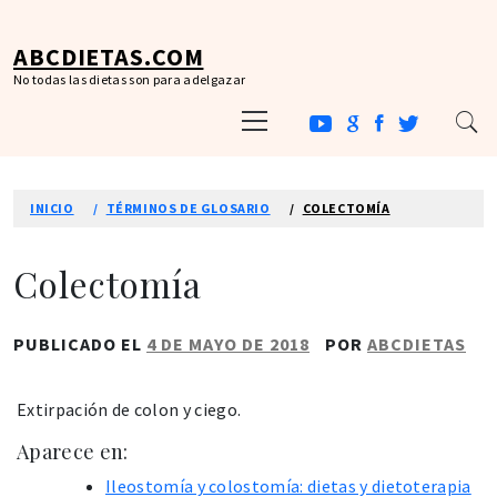
Ir
al
ABCDIETAS.COM
contenido
No todas las dietas son para adelgazar
Menú
principal
INICIO
TÉRMINOS DE GLOSARIO
COLECTOMÍA
Colectomía
PUBLICADO EL
4 DE MAYO DE 2018
POR
ABCDIETAS
Extirpación de colon y ciego.
Aparece en:
Ileostomía y colostomía: dietas y dietoterapia