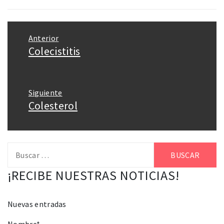
Navegación
Anterior
de
Colecistitis
Entrada
entradas
anterior:
Siguiente
Colesterol
Entrada
siguiente:
Buscar:
¡RECIBE NUESTRAS NOTICIAS!
Nuevas entradas
Nombre*