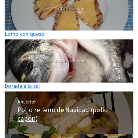
Lomo con queso
Dorada a la sal
Navegación
Anterior
de
Pollo relleno de Navidad (pollo
Entrada
entradas
anterior:
capón)