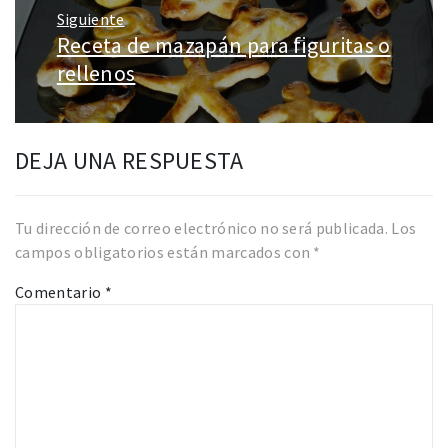
Siguiente
Receta de mazapán para figuritas o
Entrada
siguiente:
rellenos
DEJA UNA RESPUESTA
Tu dirección de correo electrónico no será publicada.
Los
campos obligatorios están marcados con
*
Comentario
*