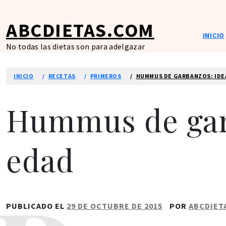
Ir
al
ABCDIETAS.COM
contenido
INICIO
No todas las dietas son para adelgazar
INICIO
RECETAS
PRIMEROS
HUMMUS DE GARBANZOS: IDE
Hummus de garb
edad
PUBLICADO EL
29 DE OCTUBRE DE 2015
POR
ABCDIET