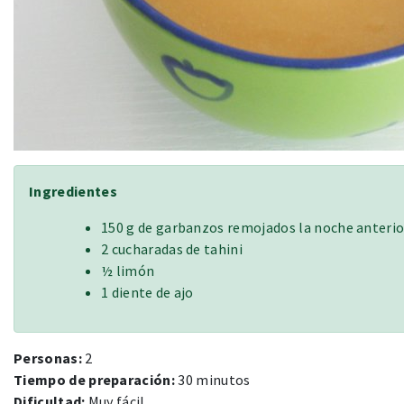
Ingredientes
150 g de garbanzos remojados la noche anterio
2 cucharadas de tahini
½ limón
1 diente de ajo
Personas:
2
Tiempo de preparación:
30 minutos
Dificultad:
Muy fácil