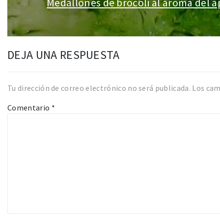
Medallones de brócoli al aroma del a
Entrada
siguiente:
DEJA UNA RESPUESTA
Tu dirección de correo electrónico no será publicada.
Los cam
Comentario
*