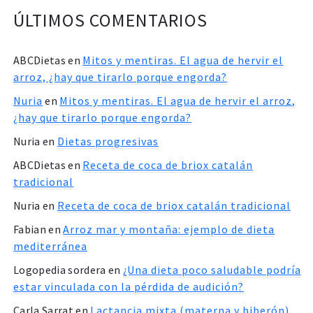
ÚLTIMOS COMENTARIOS
ABCDietas
en
Mitos y mentiras. El agua de hervir el
arroz, ¿hay que tirarlo porque engorda?
Nuria
en
Mitos y mentiras. El agua de hervir el arroz,
¿hay que tirarlo porque engorda?
Nuria
en
Dietas progresivas
ABCDietas
en
Receta de coca de briox catalán
tradicional
Nuria
en
Receta de coca de briox catalán tradicional
Fabian
en
Arroz mar y montaña: ejemplo de dieta
mediterránea
Logopedia sordera
en
¿Una dieta poco saludable podría
estar vinculada con la pérdida de audición?
Carla Sarrat
en
Lactancia mixta (materna y biberón),