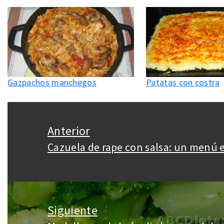
Gazpachos manchegos
Patatas con costra
Navegación
de
Anterior
entradas
Cazuela de rape con salsa: un menú 
Entrada
anterior:
Siguiente