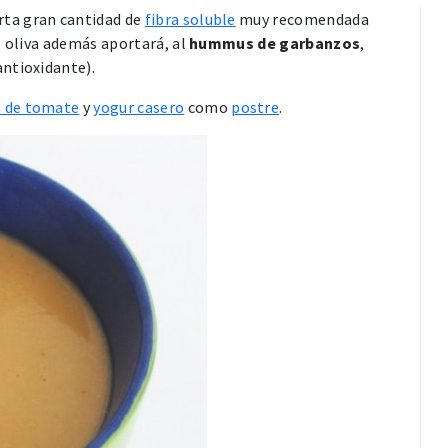
rta gran cantidad de
fibra soluble
muy recomendada
de oliva además aportará, al
hummus de garbanzos
,
antioxidante).
a de tomate
y
yogur casero
como
postre
.