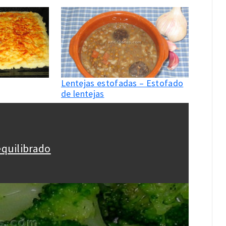
Lentejas estofadas – Estofado
de lentejas
equilibrado