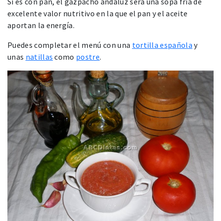
Si es con pan, el gazpacho andaluz será una sopa fría de
excelente valor nutritivo en la que el pan y el aceite
aportan la energía.
Puedes completar el menú con una
tortilla española
y
unas
natillas
como
postre
.