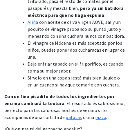
triturado, pasa el resto de tomates por el
pasapurés y mezcla bien,
pero ya sin batidora
eléctrica para que no haga espuma
.
Aliña
con aceite de oliva virgen AOVE, sal y un
poquito de vinagre probando su punto justo y
meneando con una cuchara nunca con batidora.
El vinagre de Módena es más aceptado por los
niños, puedes poner dos cucharadas en lugar de
una.
Deja enfriar tapado en el frigorífico, es cuando
toma su mejor sabor.
Sírvelo en una copa si está más bien liquido o
en un cuenco si hay que tomarlo con cuchara.
Con un fino picadito de todos los ingredientes por
encima cambiará la textura
. El resultado es sabrosísimo,
perfecto para las calurosas noches de verano si lo
acompañas de una tortilla de
patatas
o una
pizza
.
¿Qué opinas tú del gazpacho andaluz?