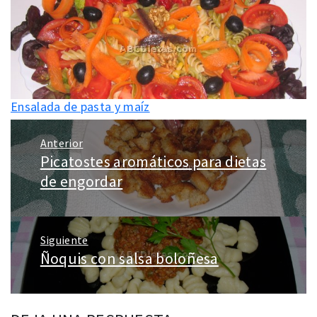
Ensalada de pasta y maíz
Navegación
Anterior
de
Picatostes aromáticos para dietas
Entrada
entradas
anterior:
de engordar
Siguiente
Ñoquis con salsa boloñesa
Entrada
siguiente: