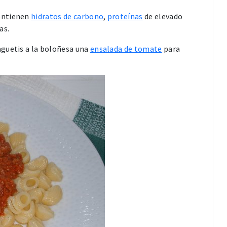
ontienen
hidratos de carbono
,
proteínas
de elevado
as.
aguetis a la boloñesa una
ensalada de tomate
para