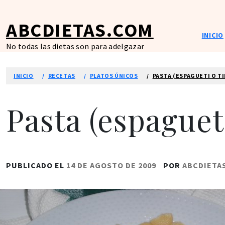
Ir
al
ABCDIETAS.COM
contenido
INICIO
No todas las dietas son para adelgazar
INICIO
RECETAS
PLATOS ÚNICOS
PASTA (ESPAGUETI O T
Pasta (espaguet
PUBLICADO EL
14 DE AGOSTO DE 2009
POR
ABCDIETA