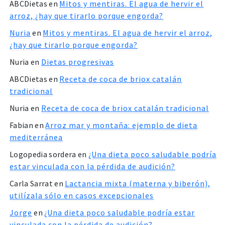
ABCDietas
en
Mitos y mentiras. El agua de hervir el
arroz, ¿hay que tirarlo porque engorda?
Nuria
en
Mitos y mentiras. El agua de hervir el arroz,
¿hay que tirarlo porque engorda?
Nuria
en
Dietas progresivas
ABCDietas
en
Receta de coca de briox catalán
tradicional
Nuria
en
Receta de coca de briox catalán tradicional
Fabian
en
Arroz mar y montaña: ejemplo de dieta
mediterránea
Logopedia sordera
en
¿Una dieta poco saludable podría
estar vinculada con la pérdida de audición?
Carla Sarrat
en
Lactancia mixta (materna y biberón),
utilízala sólo en casos excepcionales
Jorge
en
¿Una dieta poco saludable podría estar
vinculada con la pérdida de audición?