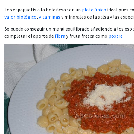
Los espaguetis a la boloñesa son un
plato único
ideal pues c
valor biológico
,
vitaminas
y minerales de la salsa y las especi
Se puede conseguir un menú equilibrado añadiendo a los esp
completar el aporte de
fibra
y fruta fresca como
postre