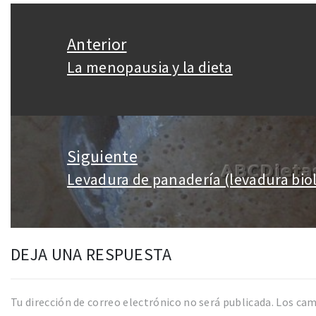
Navegación
de
Anterior
entradas
La menopausia y la dieta
Entrada
anterior:
Siguiente
Levadura de panadería (levadura bio
Entrada
siguiente:
DEJA UNA RESPUESTA
Tu dirección de correo electrónico no será publicada.
Los cam