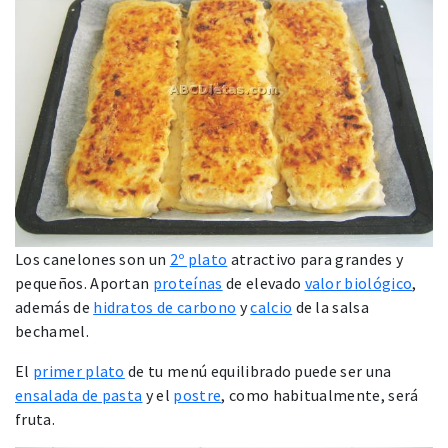
Los canelones son un
2º plato
atractivo para grandes y
pequeños. Aportan
proteínas
de elevado
valor biológico
,
además de
hidratos de carbono
y
calcio
de la salsa
bechamel.
El
primer plato
de tu menú equilibrado puede ser una
ensalada de pasta
y el
postre
, como habitualmente, será
fruta.