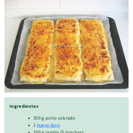
Ingredientes
350 g pollo sobrado
1
huevo duro
100 g jamón (5 lonchas)