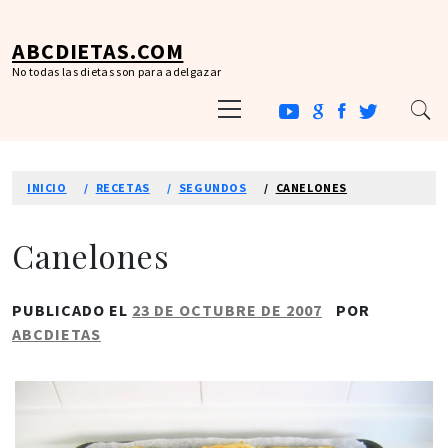
Ir
al
ABCDIETAS.COM
contenido
No todas las dietas son para adelgazar
Menú
principal
INICIO
RECETAS
SEGUNDOS
CANELONES
Canelones
PUBLICADO EL
23 DE OCTUBRE DE 2007
POR
ABCDIETAS