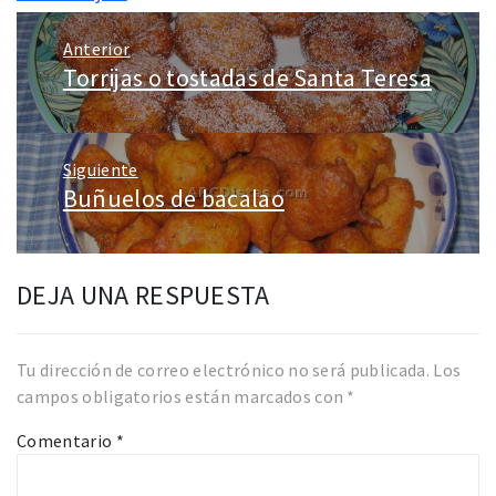
Navegación
Anterior
de
Torrijas o tostadas de Santa Teresa
Entrada
entradas
anterior:
Siguiente
Buñuelos de bacalao
Entrada
siguiente:
DEJA UNA RESPUESTA
Tu dirección de correo electrónico no será publicada.
Los
campos obligatorios están marcados con
*
Comentario
*