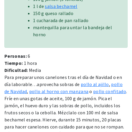
1 l de
salsa bechamel
150 g queso rallado
1 cucharada de pan rallado
mantequilla para untar la bandeja del
horno
Personas:
6
Tiempo:
1 hora
Dificultad:
Media
Para preparar unos canelones tras el día de Navidad o en
día laborable…aprovecha sobras de
pollo al ajillo
,
pollo
de Navidad
,
pollo al horno con manzana
o
pollo confitado
.
Fríe en unas gotas de aceite, 100 g de jamón. Pica el
jamón, el huevo duro y las sobras de pollo, incluidos los
frutos secos o la cebolla. Mézclalo con 100 ml de salsa
bechamel espesa. Hierve, durante 15 minutos, 20 placas
para hacer canelones con cuidado para que no se rompan.