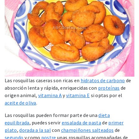
Las rosquillas caseras son ricas en
hidratos de carbono
de
absorción lenta y rápida, enriquecidas con
proteínas
de
origen animal,
vitamina A
y
vitamina E
si optas por el
aceite de oliva
.
Las rosquillas pueden formar parte de una
dieta
equilibrada
, puedes servir
ensalada de pasta
de
primer
plato
,
dorada a la sal
con
champiñones salteados
de
segundo
y como
postre
unas rosquillas acompañadas de