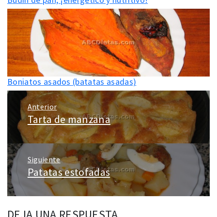
Boniatos asados (batatas asadas)
Navegación
Anterior
de
Tarta de manzana
Entrada
entradas
anterior:
Siguiente
Patatas estofadas
Entrada
siguiente:
DEJA UNA RESPUESTA