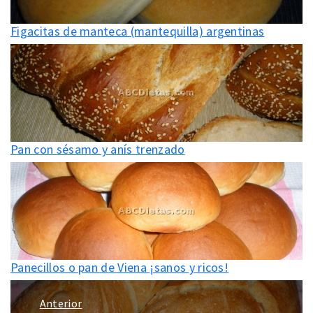
Figacitas de manteca (mantequilla) argentinas
Pan con sésamo y anís trenzado
Panecillos o pan de Viena ¡sanos y ricos!
Navegación
Anterior
de