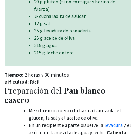
20 g gluten (si no consigues harina de
fuerza)
½ cucharadita de azúcar
12 g sal
35 g levadura de panadería
25 g aceite de oliva
215 g agua
215 g leche entera
Tiempo:
2 horas y 30 minutos
Dificultad:
Fácil
Preparación del
Pan blanco
casero
Mezcla en un cuenco la harina tamizada, el
gluten, la sal y el aceite de oliva.
En un recipiente aparte disuelve la
levadura
y el
azúcar en la mezcla de agua y leche.
Calienta