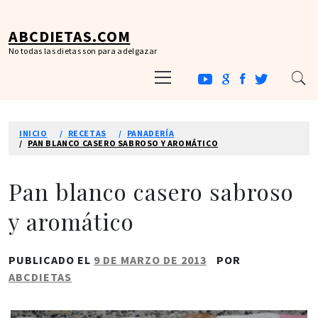
Ir
al
ABCDIETAS.COM
contenido
No todas las dietas son para adelgazar
Menú
principal
INICIO
RECETAS
PANADERÍA
PAN BLANCO CASERO SABROSO Y AROMÁTICO
Pan blanco casero sabroso
y aromático
PUBLICADO EL
9 DE MARZO DE 2013
POR
ABCDIETAS