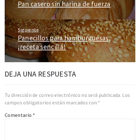
Pan casero sin harina de fuerza
Entrada
entradas
anterior:
Siguiente
Panecillos para hamburguesas,
Entrada
siguiente:
¡receta sencilla!
DEJA UNA RESPUESTA
Tu dirección de correo electrónico no será publicada.
Los
campos obligatorios están marcados con
*
Comentario
*