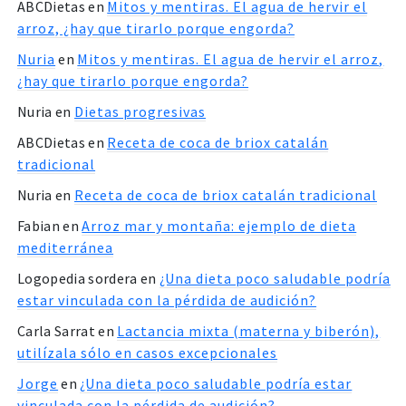
ABCDietas
en
Mitos y mentiras. El agua de hervir el
arroz, ¿hay que tirarlo porque engorda?
Nuria
en
Mitos y mentiras. El agua de hervir el arroz,
¿hay que tirarlo porque engorda?
Nuria
en
Dietas progresivas
ABCDietas
en
Receta de coca de briox catalán
tradicional
Nuria
en
Receta de coca de briox catalán tradicional
Fabian
en
Arroz mar y montaña: ejemplo de dieta
mediterránea
Logopedia sordera
en
¿Una dieta poco saludable podría
estar vinculada con la pérdida de audición?
Carla Sarrat
en
Lactancia mixta (materna y biberón),
utilízala sólo en casos excepcionales
Jorge
en
¿Una dieta poco saludable podría estar
vinculada con la pérdida de audición?