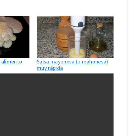
n alimento
Salsa mayonesa (o mahonesa)
muy rápida