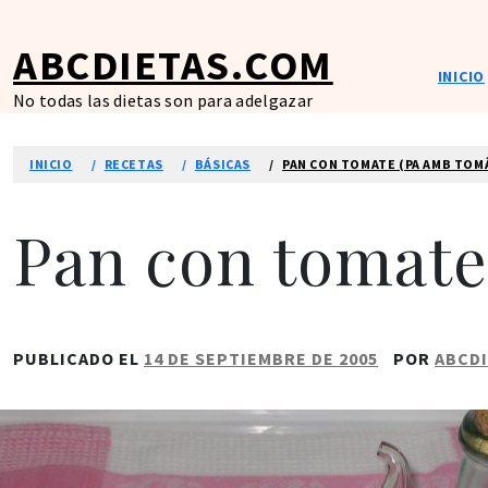
Ir
al
ABCDIETAS.COM
contenido
INICIO
No todas las dietas son para adelgazar
INICIO
RECETAS
BÁSICAS
PAN CON TOMATE (PA AMB TO
Pan con tomate
PUBLICADO EL
14 DE SEPTIEMBRE DE 2005
POR
ABCD