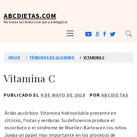
Ir
al
ABCDIETAS.COM
contenido
No todas las dietas son para adelgazar
Menú
principal
INICIO
TÉRMINOS DE GLOSARIO
VITAMINA C
Vitamina C
PUBLICADO EL
4 DE MAYO DE 2018
POR
ABCDIETAS
Ácido ascórbico. Vitamina hidrosoluble presente en
cítricos, frutas y verduras. Su deficiencia produce el
escorbuto o el síndrome de Moeller-Barlow en los niños.
Juega un papel muy importante en los procesos de