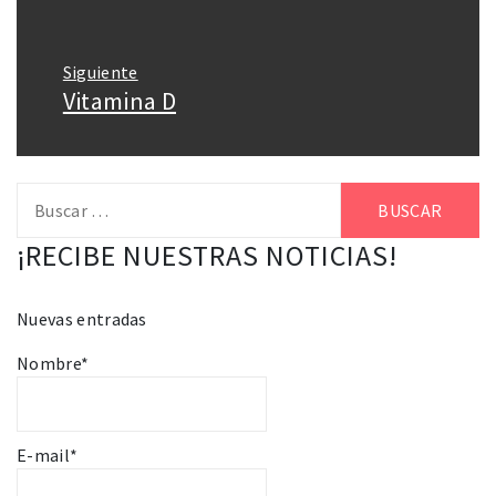
anterior:
Siguiente
Vitamina D
Entrada
siguiente:
Buscar:
¡RECIBE NUESTRAS NOTICIAS!
Nuevas entradas
Nombre*
E-mail*