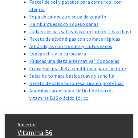
Pastel de col y patatas para comer col con
alegría
Sopa de calabaza o sopa de zapallo
Hamburguesas con queso sanas
Judías tiernas salteadas con jamón (chauchas)
Receta de albóndigas con tomate rápidas
Albóndigas con tomate y frutos secos
Espaguetis a la carbonara
¿Buscas una dieta alternativa? Conócelas
Consigue una dieta equilibrada para siempre
Salsa de tomate básica suave y sencilla
Receta de salsa boloñesa: rica en proteínas
Anemias carenciales. Déficit de hierro,
vitamina B12 o ácido fólico
Navegación
Anterior
de
Vitamina B6
Entrada
entradas