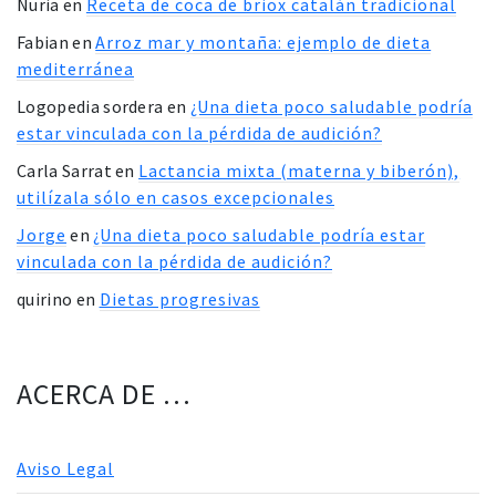
Nuria
en
Receta de coca de briox catalán tradicional
Fabian
en
Arroz mar y montaña: ejemplo de dieta
mediterránea
Logopedia sordera
en
¿Una dieta poco saludable podría
estar vinculada con la pérdida de audición?
Carla Sarrat
en
Lactancia mixta (materna y biberón),
utilízala sólo en casos excepcionales
Jorge
en
¿Una dieta poco saludable podría estar
vinculada con la pérdida de audición?
quirino
en
Dietas progresivas
ACERCA DE …
Aviso Legal