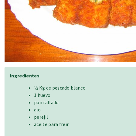
Ingredientes
½ Kg de pescado blanco
1 huevo
pan rallado
ajo
perejil
aceite para freir