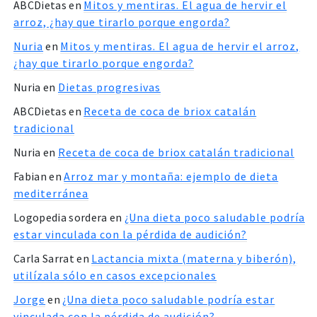
ABCDietas
en
Mitos y mentiras. El agua de hervir el
arroz, ¿hay que tirarlo porque engorda?
Nuria
en
Mitos y mentiras. El agua de hervir el arroz,
¿hay que tirarlo porque engorda?
Nuria
en
Dietas progresivas
ABCDietas
en
Receta de coca de briox catalán
tradicional
Nuria
en
Receta de coca de briox catalán tradicional
Fabian
en
Arroz mar y montaña: ejemplo de dieta
mediterránea
Logopedia sordera
en
¿Una dieta poco saludable podría
estar vinculada con la pérdida de audición?
Carla Sarrat
en
Lactancia mixta (materna y biberón),
utilízala sólo en casos excepcionales
Jorge
en
¿Una dieta poco saludable podría estar
vinculada con la pérdida de audición?