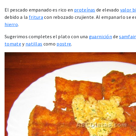
El pescado empanado es rico en
proteínas
de elevado
valor b
debido a la
fritura
con rebozado crujiente. Al empanarlo se e
hierro
.
Sugerimos completes el plato con una
guarnición
de
samfai
tomate
y
natillas
como
postre
.