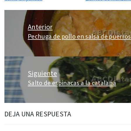
Navegación
de
Anterior
entradas
Pechuga de pollo en salsa de puerros
Entrada
anterior:
Siguiente
Salto de espinacas a la catalana
Entrada
siguiente:
DEJA UNA RESPUESTA