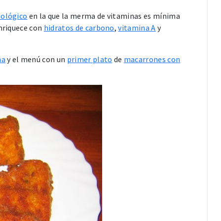
iológico
en la que la merma de vitaminas es mínima
nriquece con
hidratos de carbono
,
vitamina A
y
na
y el menú con un
primer plato
de
macarrones con