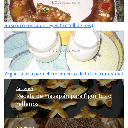
Roscón o rosca de reyes (tortell de reis)
Yogur casero para el crecimiento de la flora intestinal
Navegación
Anterior
de
Receta de mazapán para figuritas o
Entrada
entradas
anterior:
rellenos
Siguiente