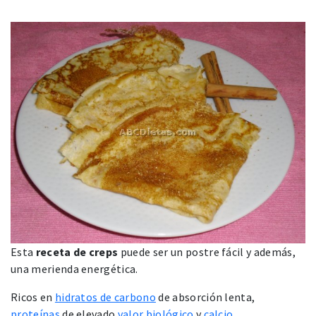
Esta
receta de creps
puede ser un postre fácil y además,
una merienda energética.
Ricos en
hidratos de carbono
de absorción lenta,
proteínas
de elevado
valor biológico
y
calcio
.