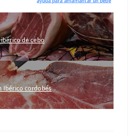
ayuda para amamantar un bebé
ibérico de cebo
 Ibérico cordobés