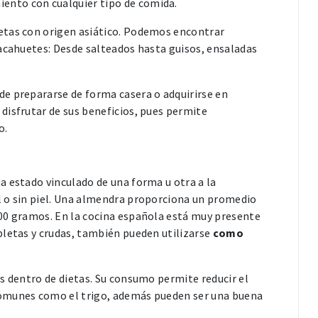
nto con cualquier tipo de comida.
etas con origen asiático. Podemos encontrar
cacahuetes: Desde salteados hasta guisos, ensaladas
e prepararse de forma casera o adquirirse en
disfrutar de sus beneficios, pues permite
o.
a estado vinculado de una forma u otra a la
l o sin piel. Una almendra proporciona un promedio
00 gramos. En la cocina española está muy presente
pletas y crudas, también pueden utilizarse
como
s dentro de dietas. Su consumo permite reducir el
comunes como el trigo, además pueden ser una buena