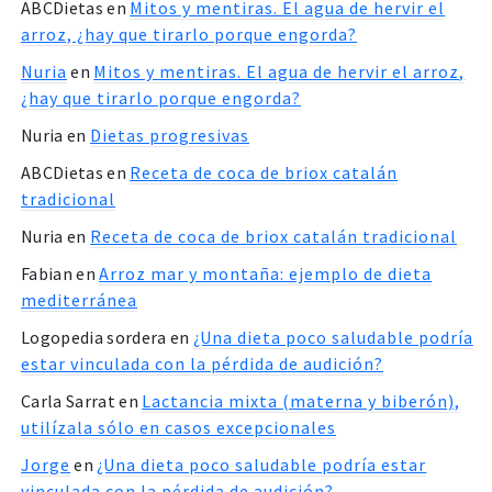
ABCDietas
en
Mitos y mentiras. El agua de hervir el
arroz, ¿hay que tirarlo porque engorda?
Nuria
en
Mitos y mentiras. El agua de hervir el arroz,
¿hay que tirarlo porque engorda?
Nuria
en
Dietas progresivas
ABCDietas
en
Receta de coca de briox catalán
tradicional
Nuria
en
Receta de coca de briox catalán tradicional
Fabian
en
Arroz mar y montaña: ejemplo de dieta
mediterránea
Logopedia sordera
en
¿Una dieta poco saludable podría
estar vinculada con la pérdida de audición?
Carla Sarrat
en
Lactancia mixta (materna y biberón),
utilízala sólo en casos excepcionales
Jorge
en
¿Una dieta poco saludable podría estar
vinculada con la pérdida de audición?