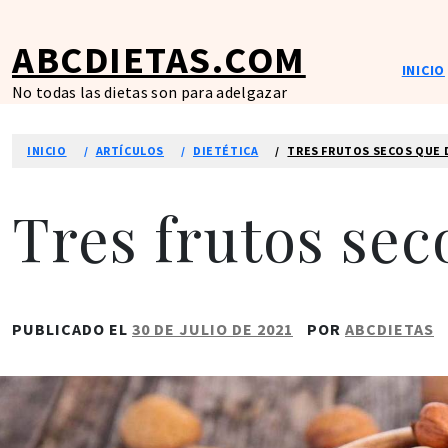
Ir
al
ABCDIETAS.COM
contenido
INICIO
No todas las dietas son para adelgazar
INICIO
ARTÍCULOS
DIETÉTICA
TRES FRUTOS SECOS QUE D
Tres frutos sec
PUBLICADO EL
30 DE JULIO DE 2021
POR
ABCDIETAS