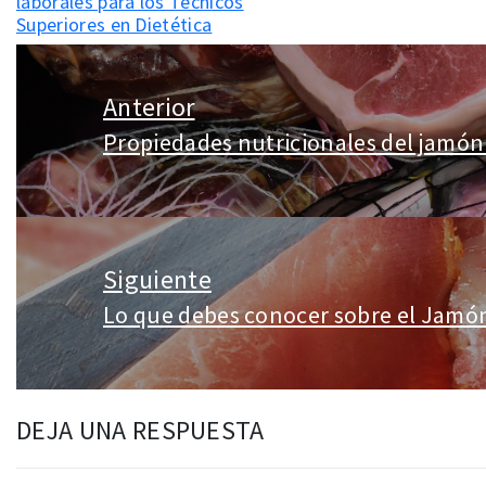
laborales para los Técnicos
Superiores en Dietética
Navegación
de
Anterior
entradas
Propiedades nutricionales del jamón 
Entrada
anterior:
Siguiente
Lo que debes conocer sobre el Jamón
Entrada
siguiente:
DEJA UNA RESPUESTA