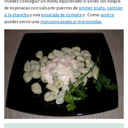
Puedes conseguir un menú equilibrado si sirves los ñoquis
de espinacas con salsa de puerros de
primer plato
,
salmón
a la plancha
y una
ensalada de tomate
y . Como
postre
puedes servir una
manzana asada al microondas
.