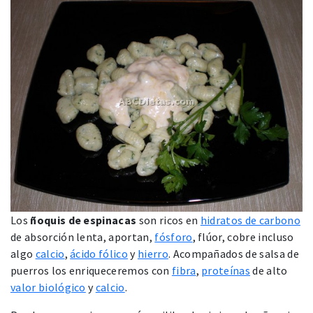
Los
ñoquis de espinacas
son ricos en
hidratos de carbono
de absorción lenta, aportan,
fósforo
, flúor, cobre incluso
algo
calcio
,
ácido fólico
y
hierro
. Acompañados de salsa de
puerros los enriqueceremos con
fibra
,
proteínas
de alto
valor biológico
y
calcio
.