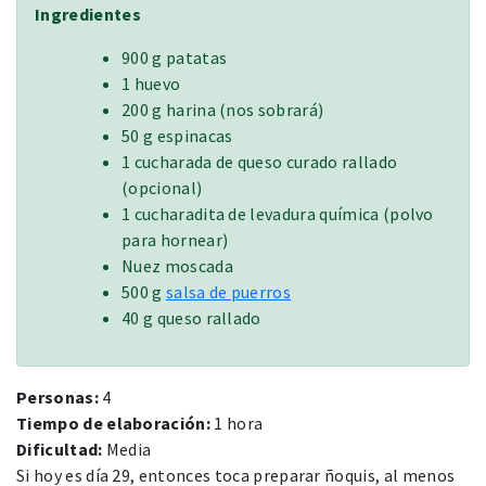
Ingredientes
900 g patatas
1 huevo
200 g harina (nos sobrará)
50 g espinacas
1 cucharada de queso curado rallado
(opcional)
1 cucharadita de levadura química (polvo
para hornear)
Nuez moscada
500 g
salsa de puerros
40 g queso rallado
Personas:
4
Tiempo de elaboración:
1 hora
Dificultad:
Media
Si hoy es día 29, entonces toca preparar ñoquis, al menos