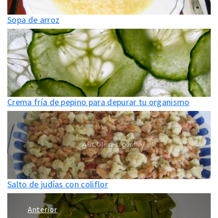
Sopa de arroz
Crema fría de pepino para depurar tu organismo
Salto de judías con coliflor
Navegación
Anterior
de