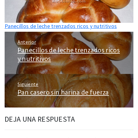
Panecillos de leche trenzados ricos y nutritivos
Navegación
Anterior
de
Panecillos de leche trenzados ricos
Entrada
entradas
anterior:
y nutritivos
Siguiente
Pan casero sin harina de fuerza
Entrada
siguiente:
DEJA UNA RESPUESTA