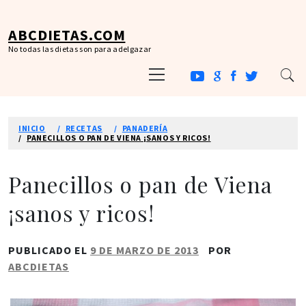
Ir
al
ABCDIETAS.COM
contenido
No todas las dietas son para adelgazar
Menú
principal
INICIO
RECETAS
PANADERÍA
PANECILLOS O PAN DE VIENA ¡SANOS Y RICOS!
Panecillos o pan de Viena
¡sanos y ricos!
PUBLICADO EL
9 DE MARZO DE 2013
POR
ABCDIETAS