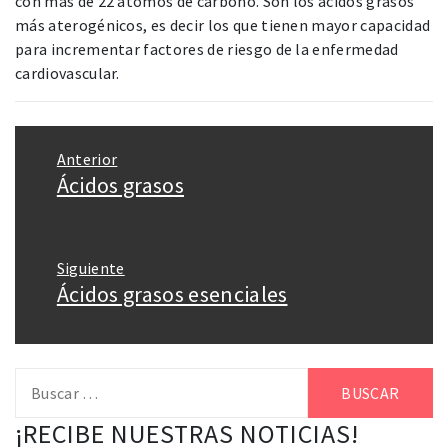
con más de 22 átomos de carbono. Son los ácidos grasos
más aterogénicos, es decir los que tienen mayor capacidad
para incrementar factores de riesgo de la enfermedad
cardiovascular.
Navegación
Anterior
de
Ácidos grasos
Entrada
entradas
anterior:
Siguiente
Ácidos grasos esenciales
Entrada
siguiente:
Buscar:
¡RECIBE NUESTRAS NOTICIAS!