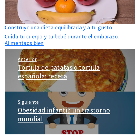
Construye una dieta equilibrada y a tu gusto
Cuida tu cuerpo y tu bebé durante el embarazo.
Alimentaos bien
Navegación
Anterior
de
Tortilla de patatas o tortilla
Entrada
entradas
anterior:
española: receta
Siguiente
Obesidad infantil: un trastorno
Entrada
siguiente:
mundial