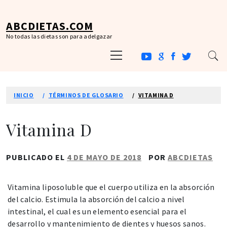
Ir
al
ABCDIETAS.COM
contenido
No todas las dietas son para adelgazar
Menú
principal
INICIO
TÉRMINOS DE GLOSARIO
VITAMINA D
Vitamina D
PUBLICADO EL
4 DE MAYO DE 2018
POR
ABCDIETAS
Vitamina liposoluble que el cuerpo utiliza en la absorción
del calcio. Estimula la absorción del calcio a nivel
intestinal, el cual es un elemento esencial para el
desarrollo y mantenimiento de dientes y huesos sanos.