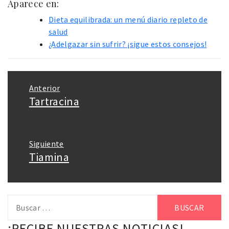
Aparece en:
Dieta equilibrada: un menú diario repleto de
salud
¿Adelgazar sin sufrir? ¡sigue estos consejos!
Navegación
Anterior
de
Tartracina
Entrada
entradas
anterior:
Siguiente
Tiamina
Entrada
siguiente:
Buscar:
¡RECIBE NUESTRAS NOTICIAS!