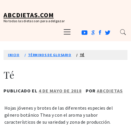
Ir
al
ABCDIETAS.COM
contenido
No todas las dietas son para adelgazar
Menú
principal
INICIO
TÉRMINOS DE GLOSARIO
TÉ
Té
PUBLICADO EL
4 DE MAYO DE 2018
POR
ABCDIETAS
Hojas jóvenes y brotes de las diferentes especies del
género botánico Thea y con el aroma y sabor
característicos de su variedad y zona de producción.