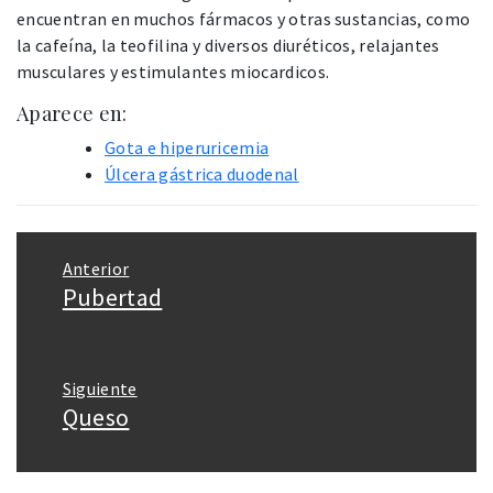
encuentran en muchos fármacos y otras sustancias, como
la cafeína, la teofilina y diversos diuréticos, relajantes
musculares y estimulantes miocardicos.
Aparece en:
Gota e hiperuricemia
Úlcera gástrica duodenal
Navegación
Anterior
de
Pubertad
Entrada
entradas
anterior:
Siguiente
Queso
Entrada
siguiente: