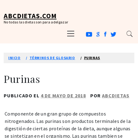
Ir
al
ABCDIETAS.COM
contenido
No todas las dietas son para adelgazar
Menú
principal
INICIO
TÉRMINOS DE GLOSARIO
PURINAS
Purinas
PUBLICADO EL
4 DE MAYO DE 2018
POR
ABCDIETAS
Componente de un gran grupo de compuestos
nitrogenados. Las purinas son productos terminales de la
digestión de ciertas proteínas de la dieta, aunque algunas
se sintetizan en el organismo. Las purinas tambien se