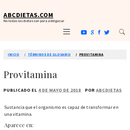
Ir
al
ABCDIETAS.COM
contenido
No todas las dietas son para adelgazar
Menú
principal
INICIO
TÉRMINOS DE GLOSARIO
PROVITAMINA
Provitamina
PUBLICADO EL
4 DE MAYO DE 2018
POR
ABCDIETAS
Sustancia que el organismo es capaz de transformar en
una vitamina.
Aparece en: