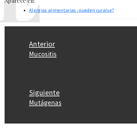
Aparece en:
Alergias alimentarias ¿pueden curarse?
Navegación
de
Anterior
entradas
Mucositis
Entrada
anterior:
Siguiente
Mutágenas
Entrada
siguiente: