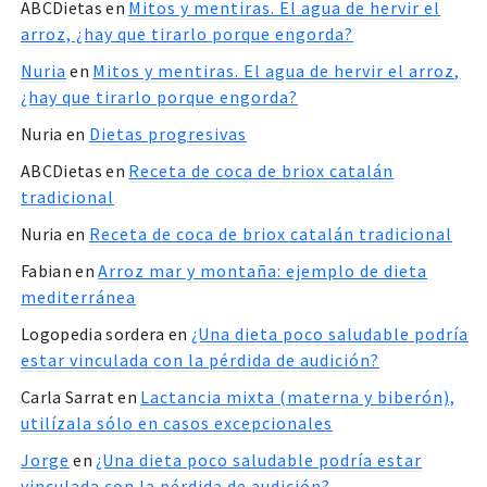
ABCDietas
en
Mitos y mentiras. El agua de hervir el
arroz, ¿hay que tirarlo porque engorda?
Nuria
en
Mitos y mentiras. El agua de hervir el arroz,
¿hay que tirarlo porque engorda?
Nuria
en
Dietas progresivas
ABCDietas
en
Receta de coca de briox catalán
tradicional
Nuria
en
Receta de coca de briox catalán tradicional
Fabian
en
Arroz mar y montaña: ejemplo de dieta
mediterránea
Logopedia sordera
en
¿Una dieta poco saludable podría
estar vinculada con la pérdida de audición?
Carla Sarrat
en
Lactancia mixta (materna y biberón),
utilízala sólo en casos excepcionales
Jorge
en
¿Una dieta poco saludable podría estar
vinculada con la pérdida de audición?