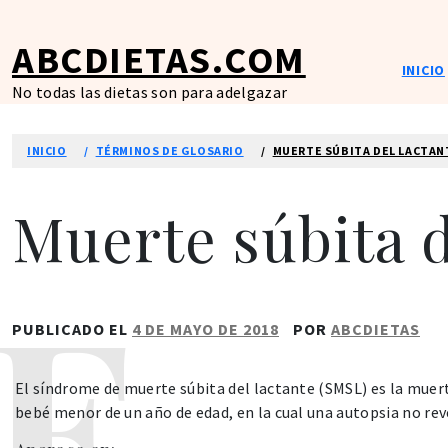
Ir
al
ABCDIETAS.COM
contenido
INICIO
No todas las dietas son para adelgazar
INICIO
TÉRMINOS DE GLOSARIO
MUERTE SÚBITA DEL LACTAN
Muerte súbita d
PUBLICADO EL
4 DE MAYO DE 2018
POR
ABCDIETAS
El síndrome de muerte súbita del lactante (SMSL) es la muert
bebé menor de un año de edad, en la cual una autopsia no rev