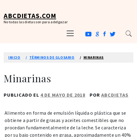
Ir
al
ABCDIETAS.COM
contenido
No todas las dietas son para adelgazar
Menú
principal
INICIO
TÉRMINOS DE GLOSARIO
MINARINAS
Minarinas
PUBLICADO EL
4 DE MAYO DE 2018
POR
ABCDIETAS
Alimento en forma de emulsión líquida o plástica que se
obtiene a partir de grasas y aceites comestibles que no
procedan fundamentalmente de la leche. Se caracteriza
por su bajo contenido en grasa, aproximadamente un 40%