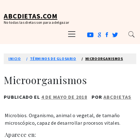
Ir
al
ABCDIETAS.COM
contenido
No todas las dietas son para adelgazar
Menú
principal
INICIO
TÉRMINOS DE GLOSARIO
MICROORGANISMOS
Microorganismos
PUBLICADO EL
4 DE MAYO DE 2018
POR
ABCDIETAS
Microbios. Organismo, animal o vegetal, de tamaño
microscópico, capaz de desarrollar procesos vitales.
Aparece en: