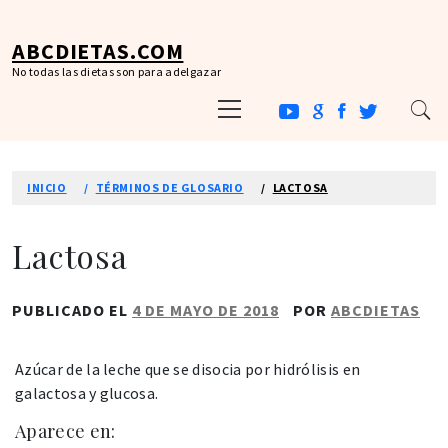
Ir
al
ABCDIETAS.COM
contenido
No todas las dietas son para adelgazar
Menú
principal
INICIO
TÉRMINOS DE GLOSARIO
LACTOSA
Lactosa
PUBLICADO EL
4 DE MAYO DE 2018
POR
ABCDIETAS
Azúcar de la leche que se disocia por hidrólisis en
galactosa y glucosa.
Aparece en: