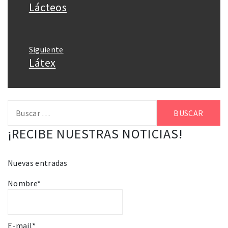
de
Lácteos
Entrada
entradas
anterior:
Siguiente
Látex
Entrada
siguiente:
Buscar:
¡RECIBE NUESTRAS NOTICIAS!
Nuevas entradas
Nombre*
E-mail*