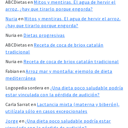
ABCDietas
en
Mitos y mentiras. El agua de hervir el
arroz, ¿hay que tirarlo porque engorda?
Nuria
en
Mitos y mentiras. El agua de hervir el arroz,
¿hay que tirarlo porque engorda?
Nuria
en
Dietas progresivas
ABCDietas
en
Receta de coca de briox catalán
tradicional
Nuria
en
Receta de coca de briox catalán tradicional
Fabian
en
Arroz mar y montaña: ejemplo de dieta
mediterránea
Logopedia sordera
en
¿Una dieta poco saludable podría
estar vinculada con la pérdida de audición?
Carla Sarrat
en
Lactancia mixta (materna y biberón),
utilízala sólo en casos excepcionales
Jorge
en
¿Una dieta poco saludable podría estar
vinculada con la pérdida de audición?