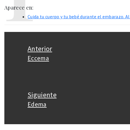
Aparece en:
Cuida tu cuerpo y tu bebé durante el embarazo. A
Navegación
de
Anterior
entradas
Eccema
Entrada
anterior:
Siguiente
Edema
Entrada
siguiente: