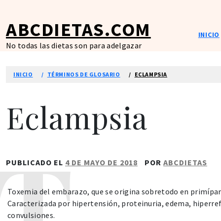
Ir
al
ABCDIETAS.COM
contenido
INICIO
No todas las dietas son para adelgazar
INICIO
TÉRMINOS DE GLOSARIO
ECLAMPSIA
Eclampsia
PUBLICADO EL
4 DE MAYO DE 2018
POR
ABCDIETAS
Toxemia del embarazo, que se origina sobretodo en primípara
Caracterizada por hipertensión, proteinuria, edema, hiperref
convulsiones.