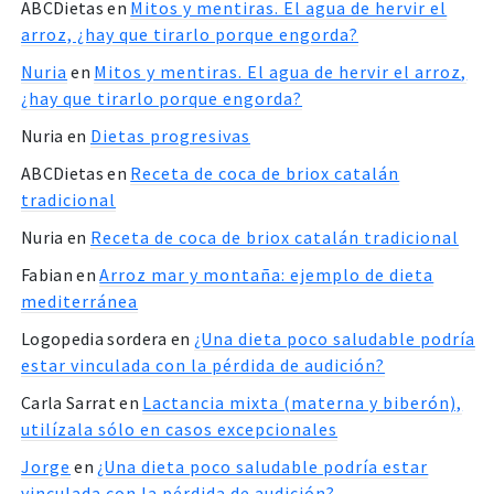
ABCDietas
en
Mitos y mentiras. El agua de hervir el
arroz, ¿hay que tirarlo porque engorda?
Nuria
en
Mitos y mentiras. El agua de hervir el arroz,
¿hay que tirarlo porque engorda?
Nuria
en
Dietas progresivas
ABCDietas
en
Receta de coca de briox catalán
tradicional
Nuria
en
Receta de coca de briox catalán tradicional
Fabian
en
Arroz mar y montaña: ejemplo de dieta
mediterránea
Logopedia sordera
en
¿Una dieta poco saludable podría
estar vinculada con la pérdida de audición?
Carla Sarrat
en
Lactancia mixta (materna y biberón),
utilízala sólo en casos excepcionales
Jorge
en
¿Una dieta poco saludable podría estar
vinculada con la pérdida de audición?