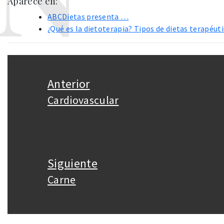
Aparece en:
ABCDietas presenta …
¿Qué es la dietoterapia? Tipos de dietas terapéut
Navegación
de
Anterior
entradas
Cardiovascular
Entrada
anterior:
Siguiente
Carne
Entrada
siguiente: