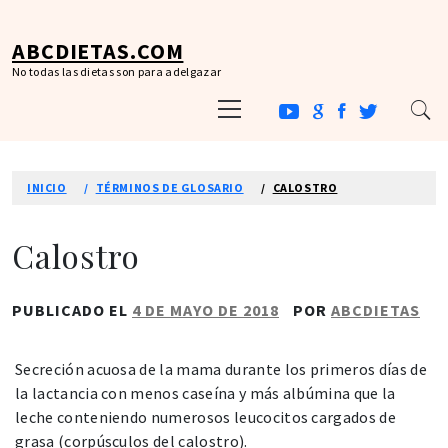
Ir
al
ABCDIETAS.COM
contenido
No todas las dietas son para adelgazar
Menú
principal
INICIO
TÉRMINOS DE GLOSARIO
CALOSTRO
Calostro
PUBLICADO EL
4 DE MAYO DE 2018
POR
ABCDIETAS
Secreción acuosa de la mama durante los primeros días de
la lactancia con menos caseína y más albúmina que la
leche conteniendo numerosos leucocitos cargados de
grasa (corpúsculos del calostro).