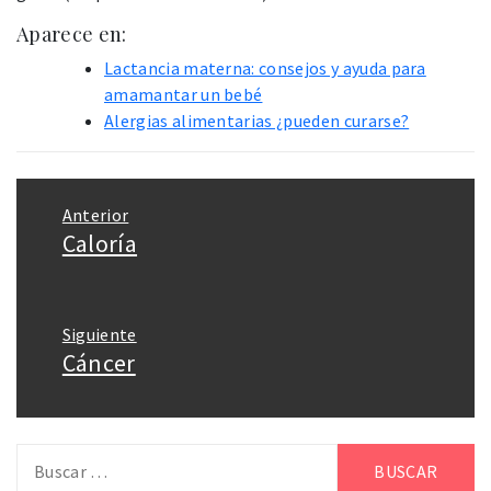
Aparece en:
Lactancia materna: consejos y ayuda para
amamantar un bebé
Alergias alimentarias ¿pueden curarse?
Navegación
Anterior
de
Caloría
Entrada
entradas
anterior:
Siguiente
Cáncer
Entrada
siguiente:
Buscar: