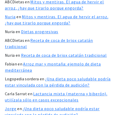
ABCDietas
en
Mitos y mentiras. El agua de hervir el
arroz, ¿hay que tirarlo porque engorda?
Nuria
en
Mitos y mentiras. El agua de hervir el arroz,
¿hay que tirarlo porque engorda?
Nuria
en
Dietas progresivas
ABCDietas
en
Receta de coca de briox catalán
tradicional
Nuria
en
Receta de coca de briox catalán tradicional
Fabian
en
Arroz mar y montaña: ejemplo de dieta
mediterránea
Logopedia sordera
en
¿Una dieta poco saludable podría
estar vinculada con la pérdida de audición?
Carla Sarrat
en
Lactancia mixta (materna y biberón),
utilízala sólo en casos excepcionales
Jorge
en
¿Una dieta poco saludable podría estar
vinculada con la pérdida de audición?