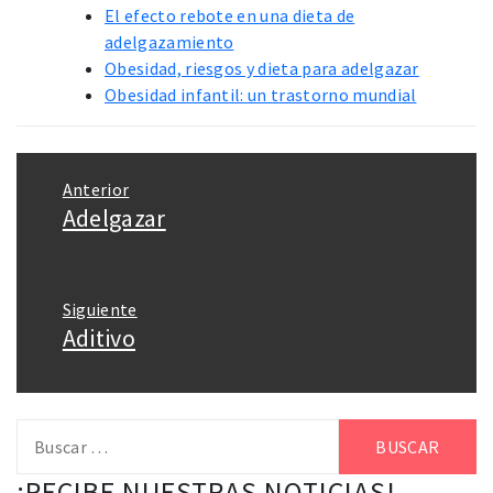
El efecto rebote en una dieta de
adelgazamiento
Obesidad, riesgos y dieta para adelgazar
Obesidad infantil: un trastorno mundial
Navegación
Anterior
de
Adelgazar
Entrada
entradas
anterior:
Siguiente
Aditivo
Entrada
siguiente:
Buscar:
¡RECIBE NUESTRAS NOTICIAS!