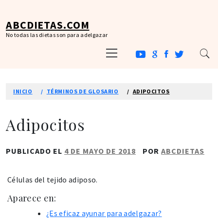
Ir
al
ABCDIETAS.COM
contenido
No todas las dietas son para adelgazar
Menú
principal
INICIO
TÉRMINOS DE GLOSARIO
ADIPOCITOS
Adipocitos
PUBLICADO EL
4 DE MAYO DE 2018
POR
ABCDIETAS
Células del tejido adiposo.
Aparece en:
¿Es eficaz ayunar para adelgazar?